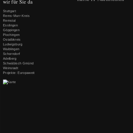
wir für Sie da
Stuttgart
Rems-Murr-Kreis
Remstal
Esslingen
Göppingen
Plochingen
Ostalbkreis
Ludwigsburg
Waiblingen
Schorndorf
Adelberg
Schwäbisch Gmünd
Weinstadt
Projekte: Europaweit