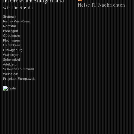
Im Großraum Stuttgart sind
Heise IT Nachrichten
wir für Sie da
Stuttgart
Rems-Murr-Kreis
Remstal
Esslingen
Göppingen
Plochingen
Ostalbkreis
Ludwigsburg
Waiblingen
Schorndorf
Adelberg
Schwäbisch Gmünd
Weinstadt
Projekte: Europaweit