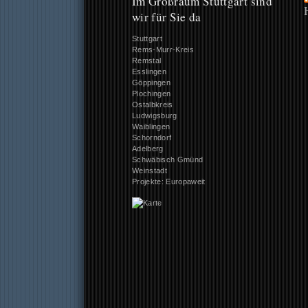
Im Großraum Stuttgart sind
wir für Sie da
Stuttgart
Rems-Murr-Kreis
Remstal
Esslingen
Göppingen
Plochingen
Ostalbkreis
Ludwigsburg
Waiblingen
Schorndorf
Adelberg
Schwäbisch Gmünd
Weinstadt
Projekte: Europaweit