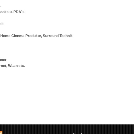
.
books u. PDA´s
eit
 Home Cinema Produkte, Surround Technik
oner
net, WLan etc.